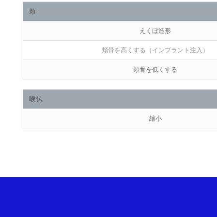
頬
えくぼ造形
頬骨を高くする（インプラント注入）
頬骨を低くする
喉仏
縮小