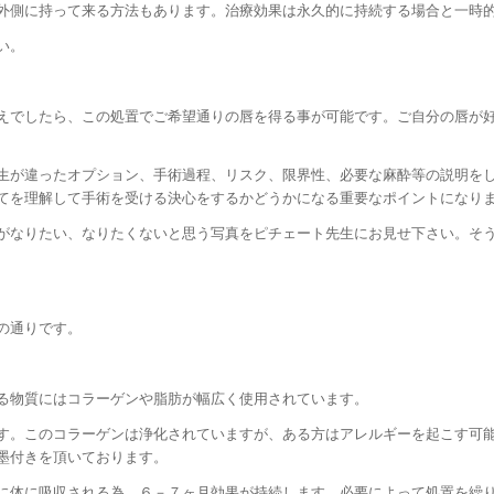
外側に持って来る方法もあります。治療効果は永久的に持続する場合と一時
い。
えでしたら、この処置でご希望通りの唇を得る事が可能です。ご自分の唇が
生が違ったオプション、手術過程、リスク、限界性、必要な麻酔等の説明を
てを理解して手術を受ける決心をするかどうかになる重要なポイントになり
がなりたい、なりたくないと思う写真をピチェート先生にお見せ下さい。そ
の通りです。
る物質にはコラーゲンや脂肪が幅広く使用されています。
す。このコラーゲンは浄化されていますが、ある方はアレルギーを起こす可
墨付きを頂いております。
に体に吸収される為、６－７ヶ月効果が持続します。必要によって処置を繰