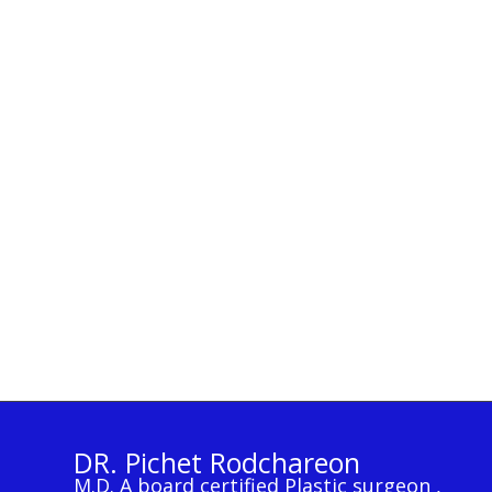
DR. Pichet Rodchareon
M.D. A board certified Plastic surgeon ,