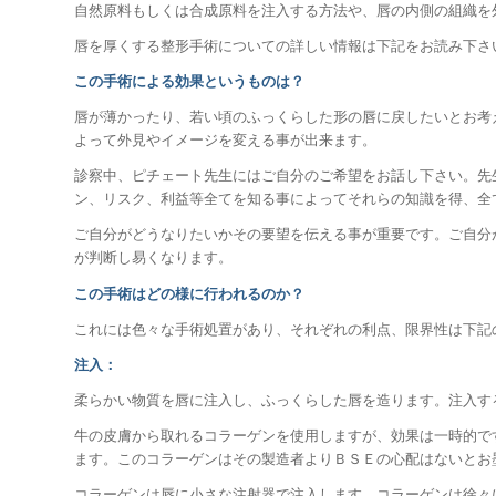
自然原料もしくは合成原料を注入する方法や、唇の内側の組織を
唇を厚くする整形手術についての詳しい情報は下記をお読み下さ
この手術による効果というものは？
唇が薄かったり、若い頃のふっくらした形の唇に戻したいとお考
よって外見やイメージを変える事が出来ます。
診察中、ピチェート先生にはご自分のご希望をお話し下さい。先
ン、リスク、利益等全てを知る事によってそれらの知識を得、全
ご自分がどうなりたいかその要望を伝える事が重要です。ご自分
が判断し易くなります。
この手術はどの様に行われるのか？
これには色々な手術処置があり、それぞれの利点、限界性は下記
注入：
柔らかい物質を唇に注入し、ふっくらした唇を造ります。注入す
牛の皮膚から取れるコラーゲンを使用しますが、効果は一時的で
ます。このコラーゲンはその製造者よりＢＳＥの心配はないとお
コラーゲンは唇に小さな注射器で注入します。コラーゲンは徐々