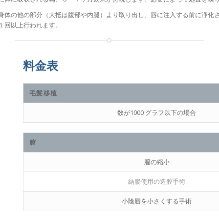
身体の他の部分（大抵は腹部や内腿）より取り出し、唇に注入する前に浄化
１回以上行われます。
料金表
毛髪移植
数が1000 グラフ以下の場合
膣
膣の縮小
結腸使用の造膣手術
小陰唇を小さくする手術