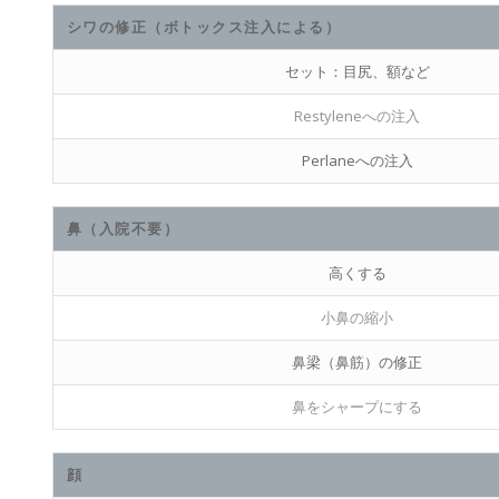
シワの修正（ボトックス注入による）
セット：目尻、額など
Restyleneへの注入
Perlaneへの注入
鼻（入院不要）
高くする
小鼻の縮小
鼻梁（鼻筋）の修正
鼻をシャープにする
顔