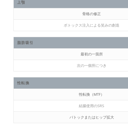
上顎
骨格の修正
ボトックス注入による笑みの創造
脂肪吸引
最初の一箇所
次の一個所につき
性転換
性転換（MTF）
結腸使用のSRS
バトックまたはヒップ拡大