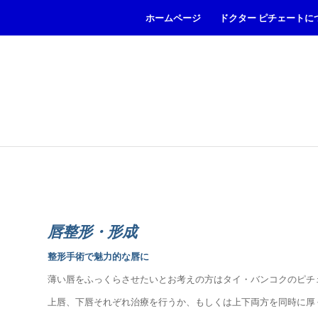
ホームページ
ドクター ピチェートに
唇整形・形成
整形手術で魅力的な唇に
薄い唇をふっくらさせたいとお考えの方はタイ・バンコクのピチ
上唇、下唇それぞれ治療を行うか、もしくは上下両方を同時に厚