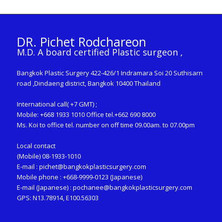
DR. Pichet Rodchareon
M.D. A board certified Plastic surgeon ,
Bangkok Plastic Surgery 422-426/1 Indramara Soi 20 Suthisarn
road ,Dindaeng district, Bangkok 10400 Thailand
International call( +7 GMT) ;
Mobile: +668 1933 1010 Office tel.+662 690 8000
Ms. Koi to office tel. number on off time 09.00am. to 07.00pm
Local contact
(Mobile) 08-1933-1010
E-mail :
pichet@bangkokplasticsurgery.com
Mobile phone : +668-9999-0123 (Japanese)
E-mail (Japanese) :
pochanee@bangkokplasticsurgery.com
GPS: N13.78914, E100.56303