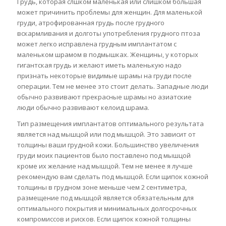
Грудь, которая слшком маленькая или слишком большая
может причинить проблемы для женщин. Для маленькой
груди, атрофированная грудь после грудного
вскармливания и долготы употребления грудного птоза
может легко исправлена грудным имплантатом с
маленьком шрамом в подмышках. Женщины, у которых
гигантская грудь и желают иметь маленькую надо
признать некоторые видимые шрамы на груди после
операции. Тем не менее это стоит делать. Западные люди
обычно развивают прекрасные шрамы но азиатские
люди обычно развивают келоид шрама.
Тип размещения имплантатов оптимального результата
является над мышцой или под мышцой. Это зависит от
толщины ваши грудной кожи. Большинство увеличения
груди моих пациентов было поставлено под мышцой
кроме их желание над мышцой. Тем не менее я лучше
рекомендую вам сделать под мышцой. Если щипок кожной
толщины в грудном зоне меньше чем 2 сентиметра,
размещение под мышцой является обязательным для
оптимального покрытия и минимальных долгосрочных
компромиссов и рисков. Если щипок кожной толщины