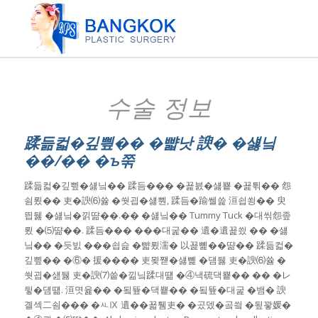
수술 정보
蹂듦컯�깊삎�� �뺣낫 諛� �섏닠
��/�� �ъ쭊
蹂듦컯�깊삎�섏닠�� 蹂듬��� �꾩븘�섏뿉 �꾩튂�� 怨
쇰룄�� 吏�諛⑹쓣 �쒓굅�섏뿬, 蹂듬�踰쎌쓽 洹쇱쑁�� 臾
띕뒗 �섏닠�낅땲��.�� �섏닠�� Tummy Tuck �대씪怨좊
룄 �⑸땲��. 蹂듬��� ���대굹�� 遺�遺꾩씠 �� �섏
닠�� �듯빐 ���쇱슱 �뺣룄濡� 以꾩뼱��땲�� 蹂듦컯�
깊삎�� �⑥� 援���� 吏묒쨷�섏뼱 �덈뒗 吏�諛⑹쓣 �
쒓굅�섎뒗 吏�諛⑺씉�낆닠蹂대떎 �④낵硫댁뿉�� �� �レ
뒿�덈떎. 洹몃윭�� �됰뜦�댁뿉�� �됰뜦�대굹 �뱀� 諛
곌섹二쇰��� �ㅻⅨ 遺��꾧퉴吏� �곴뎄�곸씤 �됲꽣媛�