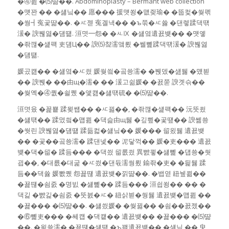
�④쾶 �⑸땲��. Abdominoplasty – Bermant web collection
�먯꽌 �� �섏닠�� 愿��� 援먯쑁�먮즺瑜� �뚭컻�쒖폒
�쒕┫寃곷땲��. �ㅼ젣 寃곌낵�� �ъ쭊�ㅼ쓣 �댄렣蹂댁떆
湲� 諛붾엻�덈떎. 洹몃━怨� �ㅻⅨ �섏옄遺꾨뱾�� �먯옣
�좎깮�섍퍡 吏덈Ц�� 諛⑸챸濡앸룄 �쎌뼱蹂댁떆湲� 諛붾엻
�덈떎.
媛곴컖�� �섏옄�ㅼ씠 媛쒖씤�곸쑝濡� �붽뎄�섎뒗 �먰븯
�� 諛붽� ��由щ�濡� �� 湲고쉶媛� �꾨쭏 諛곗슦��
�쒖옉�④퀎�쇨퀬 �앷컖�섏떆硫� �⑸땲��.
洹몃윴 �꾩뿉 蹂묒썝�� �ㅼ뀛��, �좎깮�섍퍡�� 沅뚯쑀
�섏떆�� 蹂몄씤�먭쾶 �댁슱由щ뒗 �깊삎�곷떞�� 諛쏆쑝
�쒓린 諛붾엻�덈떎 蹂듦컯�섏닠�� 媛��� 留욌뒗 遺꾨뱾
�� �곷��곸쑝濡� 蹂댄넻�� 泥닿꺽�� 媛�吏��� 遺꾨
뱾�댁�留� 蹂듬��� �댁씠 留롮씠 異뺤쿃�섏뼱 �덉쑝�쒓
굅��, �대룞�대굹 �ㅼ씠�댄듃濡쒕룄 鍮좎�吏� �딅뒗 蹂
듬��댁쓣 媛뽮퀬 怨꾩떊 遺꾨뱾�낅땲��. �뱁엳 紐뉖쾲��
�꾩떊�쇰줈 �명빐 �섏뼱�� 蹂듬��� 洹쇱쑁�� �� �
댁긽 �뺤긽�쇰줈 �뚯븘�ㅼ� 紐삵븯�쒕뒗 遺꾨뱾�먭쾶 ��
�꾩��� �⑸땲��. �섏씠媛� �쒖뀛�� �쇰��꾨젰��
�⑥뼱吏��� �쎄컙 �댁컡�� 遺꾨뱾�� �꾩��� �⑸땲
��. �욎쑝濡� �꾩떊�섏떎 �ъ꽦遺꾨뱾�� �섏닠 �� 臾