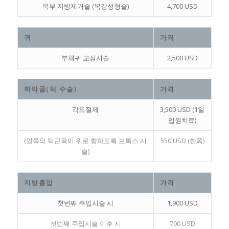
복부 지방제거술 (복강성형술)
4,700 USD
귀
가격
부채귀 교정시술
2,500 USD
하악골(턱 수술)
가격
각도절제
3,500 USD (1일
입원치료)
(양쪽의 턱근육이 위로 향하도록 보톡스 시
550 USD (한쪽)
술)
지방흡입
가격
첫번째 주입시술 시
1,900 USD
첫번째 주입시술 이후 시
700 USD