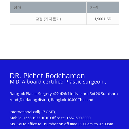
성대
가격
교정 (가다듬기)
1,900 USD
DR. Pichet Rodchareon
M.D. A board certified Plastic surgeon ,
Bangkok Plastic Surgery 422-426/1 Indramara Soi 20 Suthisarn
road ,Dindaeng district, Bangkok 10400 Thailand
International call( +7 GMT) ;
Mobile: +668 1933 1010 Office tel.+662 690 8000
Ms. Koi to office tel. number on off time 09.00am. to 07.00pm