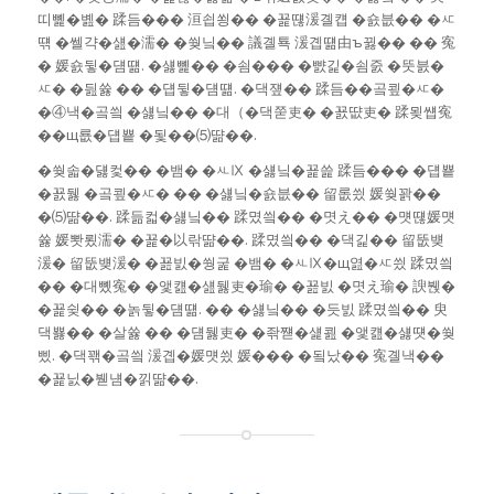
띠뼱�볦� 蹂듬��� 洹쇱쑁�� �꾩떊湲곌컙 �숈븞�� �ㅼ
떆 �쎌갹�섎�濡� �쒖닠�� 議곌툑 湲곕떎由ъ뀛�� �� 寃
� 媛숈뒿�덈떎. �섏뼱�� �쇰��� �뺤긽�쇰줈 �뚯븘�
ㅼ� �딆쓣 �� �덉뒿�덈떎. �댁쟾�� 蹂듬��곸쿂�ㅼ�
�④낵�곸씤 �섏닠�� �대（�댁쭏吏� �꾨땺吏� 蹂묒썝寃
��щ룞�덉뿉 �됯��⑸땲��.
�쒖솗�덇컻�� �뱀� �ㅻⅨ �섏닠�꾩쓽 蹂듬��� �덉뿉
�꾨뒗 �곸쿂�ㅼ� �� �섏닠�숈븞�� 留롮씠 媛쒖꽑��
�⑸땲��. 蹂듦컯�섏닠�� 蹂몄씤�� �몃え�� �먯떊媛먯
쓣 媛뽯룄濡� �꾩�以띾땲��. 蹂몄씤�� �댁긽�� 留뚮뱾
湲� 留뚮뱾湲� �꾪빐�쒕굹 �뱀� �ㅻⅨ�щ엺�ㅼ씠 蹂몄씤
�� �대뼸寃� �앷컖�섎뒗吏�瑜� �꾪빐 �몃え瑜� 諛붽�
�꾩슂�� �놁뒿�덈떎. �� �섏닠�� �듯빐 蹂몄씤�� 臾
댁뾿�� �살쓣 �� �덈뒗吏� �좎쨷�섍쾶 �앷컖�섏떗�쒖
삤. �댁꽦�곸씤 湲곕�媛먯씠 媛��� �됰났�� 寃곌낵��
�꾩닔�붿냼�낅땲��.