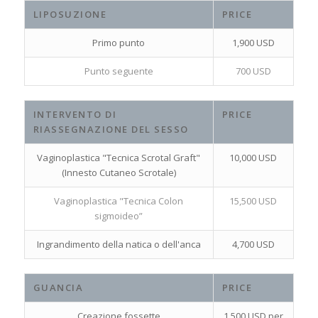
LIPOSUZIONE
PRICE
Primo punto
1,900 USD
Punto seguente
700 USD
INTERVENTO DI
PRICE
RIASSEGNAZIONE DEL SESSO
Vaginoplastica "Tecnica Scrotal Graft"
10,000 USD
(Innesto Cutaneo Scrotale)
Vaginoplastica "Tecnica Colon
15,500 USD
sigmoideo”
Ingrandimento della natica o dell'anca
4,700 USD
GUANCIA
PRICE
Creazione fossette
1,500 USD per