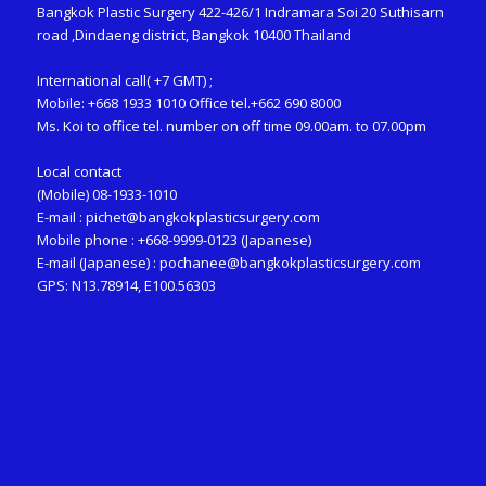
Bangkok Plastic Surgery 422-426/1 Indramara Soi 20 Suthisarn
road ,Dindaeng district, Bangkok 10400 Thailand
International call( +7 GMT) ;
Mobile: +668 1933 1010 Office tel.+662 690 8000
Ms. Koi to office tel. number on off time 09.00am. to 07.00pm
Local contact
(Mobile) 08-1933-1010
E-mail :
pichet@bangkokplasticsurgery.com
Mobile phone : +668-9999-0123 (Japanese)
E-mail (Japanese) :
pochanee@bangkokplasticsurgery.com
GPS: N13.78914, E100.56303