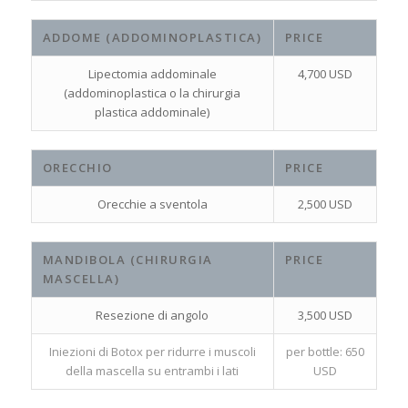
ADDOME (ADDOMINOPLASTICA)
PRICE
Lipectomia addominale
4,700 USD
(addominoplastica o la chirurgia
plastica addominale)
ORECCHIO
PRICE
Orecchie a sventola
2,500 USD
MANDIBOLA (CHIRURGIA
PRICE
MASCELLA)
Resezione di angolo
3,500 USD
Iniezioni di Botox per ridurre i muscoli
per bottle: 650
della mascella su entrambi i lati
USD