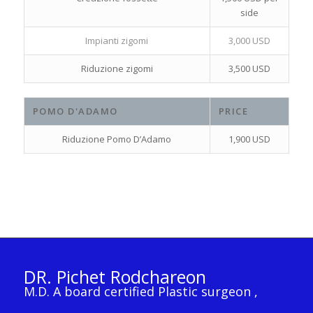
side
Impianti zigomi
3,000 USD
Riduzione zigomi
3,500 USD
POMO D'ADAMO
PRICE
Riduzione Pomo D’Adamo
1,900 USD
DR. Pichet Rodchareon
M.D. A board certified Plastic surgeon ,