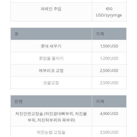
퍼레인 주입
650
USD/syryrnge
코
가격
콧대 세우기
1,500 USD
콧망울 줄이기
1,200 USD
메부리코 교정
2,500 USD
코끝교정
2,500 USD
안면
가격
처진안면교정술 (처진광대뼈부위, 처진볼
4,900 USD
부위, 처진턱부위와 목부위)
처진눈썹 교정술
3,500 USD