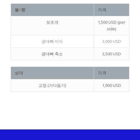
볼/뺨
가격
보조개
1,500 USD (per
side)
광대뼈 이식
3,000 USD
광대뼈 축소
3,500 USD
성대
가격
교정 (가다듬기)
1,900 USD