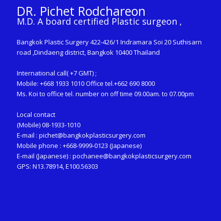
DR. Pichet Rodchareon
M.D. A board certified Plastic surgeon ,
Bangkok Plastic Surgery 422-426/1 Indramara Soi 20 Suthisarn
road ,Dindaeng district, Bangkok 10400 Thailand
International call( +7 GMT) ;
Mobile: +668 1933 1010 Office tel.+662 690 8000
Ms. Koi to office tel. number on off time 09.00am. to 07.00pm
Local contact
(Mobile) 08-1933-1010
E-mail :
pichet@bangkokplasticsurgery.com
Mobile phone : +668-9999-0123 (Japanese)
E-mail (Japanese) :
pochanee@bangkokplasticsurgery.com
GPS: N13.78914, E100.56303