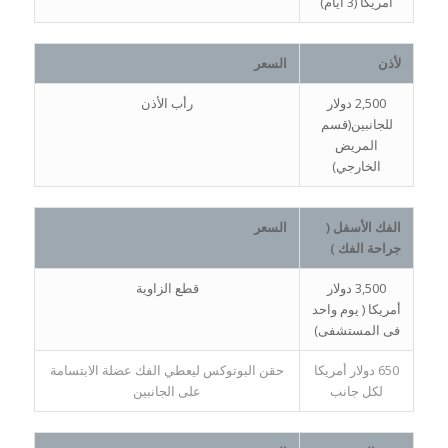
أمريكا (3 أيام)
لأذن
السعر
2,500 دولار
رأب الأذن
للجانبين(قسم
المريض
الخارجي)
الفك الأسفل (
السعر
جراحة الفك )
3,500 دولار
قطع الزاوية
أمريكا ( يوم واحد
فى المستشفى)
650 دولار أمريكا
حقن البوتوكس ليعطي الفك عضلة الابتسامة
لكل جانب
على الجانبين