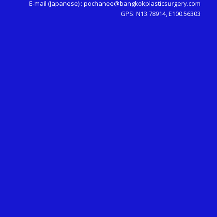
E-mail (Japanese) :
pochanee@bangkokplasticsurgery.com
GPS: N13.78914, E100.56303