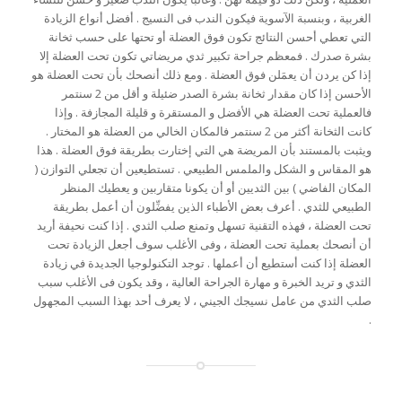
الغربية ، وبنسبة الآسوية فيكون الندب فى النسيج . أفضل أنواع الزيادة
التي تعطي أحسن النتائج تكون فوق العضلة أو تحتها على حسب ثخانة
بشرة صدرك . فمعظم جراحة تكبير ثدي مريضاتي تكون تحت العضلة إلا
إذا كن يردن أن يعمَلن فوق العضلة . ومع ذلك أنصحك بأن تحت العضلة هو
الأحسن إذا كان مقدار ثخانة بشرة الصدر ضئيلة و أقل من 2 سنتمر
فالعملية تحت العضلة هي الأفضل و المستقرة و قليلة المجازفة . وإذا
كانت الثخانة أكثر من 2 سنتمر فالمكان الخالي من العضلة هو المختار .
ويثبت بالمستند بأن المريضة هي التي إختارت بطريقة فوق العضلة . هذا
هو المقاس و الشكل والملمس الطبيعي . تستطيعين أن تجعلي التوازن (
المكان الفاضي ) بين الثديين أو أن يكونا متقاربين و يعطيك المنظر
الطبيعي للثدي . أعرف بعض الأطباء الذين يفضِّلون أن أعمل بطريقة
تحت العضلة ، فهذه التقنية تسهل وتمنع صلب الثدي . إذا كنت نحيفة أريد
أن أنصحك بعملية تحت العضلة ، وفى الأغلب سوف أجعل الزيادة تحت
العضلة إذا كنت أستطيع أن أعملها . توجد التكنولوجيا الجديدة في زيادة
الثدي و تريد الخبرة و مهارة الجراحة العالية ، وقد يكون فى الأغلب سبب
صلب الثدي من عامل نسيجك الجيني ، لا يعرف أحد بهذا السبب المجهول
.